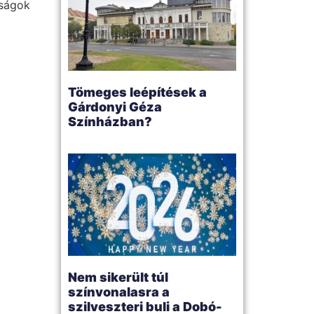
tságok
l
Tömeges leépítések a
Gárdonyi Géza
Színházban?
Nem sikerült túl
színvonalasra a
szilveszteri buli a Dobó-