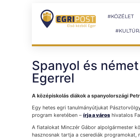
#KÖZÉLET
#KULTÚR
Spanyol és német
Egerrel
A középiskolás diákok a spanyolországi Petre
Egy hetes egri tanulmányútjukat Pásztorvölgy
program keretében –
írja a város
hivatalos Fa
A fiatalokat Minczér Gábor alpolgármester k
hasznosnak tartja a cserediák programokat, 