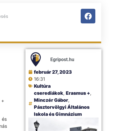
Egripost.hu
február 27, 2023
16:31
Kultúra
cserediákok
,
Erasmus +
,
Minczér Gábor
,
 +
Pásztorvölgyi Általános
Iskola és Gimnázium
 és
más