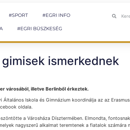
#SPORT
#EGRI INFO
A
#EGRI BÜSZKESÉG
 gimisek ismerkednek
r városából, illetve Berlinből érkeztek.
i Általános Iskola és Gimnázium koordinálja az az Erasmus
cebook oldala.
öszöntötte a Városháza Dísztermében. Elmondta, fontosnak
melyek nagyszerű alkalmat teremtenek a fiatalok számára 