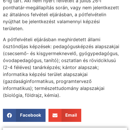
6-ig tart. Aki nem nyert felvételt a július 26-i
ponthatár-megállapítás során, vagy nem jelentkezett
az általános felvételi eljárásban, a pótfelvételin
nyújthat be jelentkezést valamennyi képzési
területen.
A pótfelvételi eljárásban meghirdetett állami
ösztöndíjas képzések: pedagógusképzés alapszakjai
(csecsemő- és kisgyermeknevelő, gyógypedagógus,
óvodapedagógus, tanító); osztatlan és rövidciklusú
(2-4 féléves) tanárképzés; kántor alapszak;
informatika képzési terület alapszakjai
(gazdaságinformatikus, programtervező
informatikus); természettudomány alapszakjai
(biológia, földrajz, kémia).
Facebook
Email