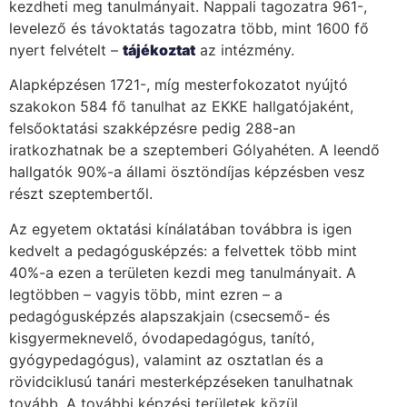
kezdheti meg tanulmányait. Nappali tagozatra 961-,
levelező és távoktatás tagozatra több, mint 1600 fő
nyert felvételt –
tájékoztat
az intézmény.
Alapképzésen 1721-, míg mesterfokozatot nyújtó
szakokon 584 fő tanulhat az EKKE hallgatójaként,
felsőoktatási szakképzésre pedig 288-an
iratkozhatnak be a szeptemberi Gólyahéten. A leendő
hallgatók 90%-a állami ösztöndíjas képzésben vesz
részt szeptembertől.
Az egyetem oktatási kínálatában továbbra is igen
kedvelt a pedagógusképzés: a felvettek több mint
40%-a ezen a területen kezdi meg tanulmányait. A
legtöbben – vagyis több, mint ezren – a
pedagógusképzés alapszakjain (csecsemő- és
kisgyermeknevelő, óvodapedagógus, tanító,
gyógypedagógus), valamint az osztatlan és a
rövidciklusú tanári mesterképzéseken tanulhatnak
tovább. A további képzési területek közül