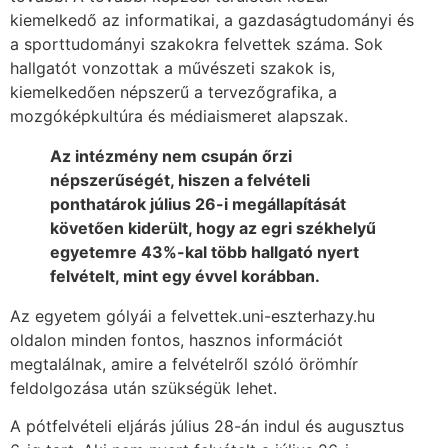
kiemelkedő az informatikai, a gazdaságtudományi és
a sporttudományi szakokra felvettek száma. Sok
hallgatót vonzottak a művészeti szakok is,
kiemelkedően népszerű a tervezőgrafika, a
mozgóképkultúra és médiaismeret alapszak.
Az intézmény nem csupán őrzi
népszerűségét, hiszen a felvételi
ponthatárok július 26-i megállapítását
követően kiderült, hogy az egri székhelyű
egyetemre 43%-kal több hallgató nyert
felvételt, mint egy évvel korábban.
Az egyetem gólyái a felvettek.uni-eszterhazy.hu
oldalon minden fontos, hasznos információt
megtalálnak, amire a felvételről szóló örömhír
feldolgozása után szükségük lehet.
A pótfelvételi eljárás július 28-án indul és augusztus