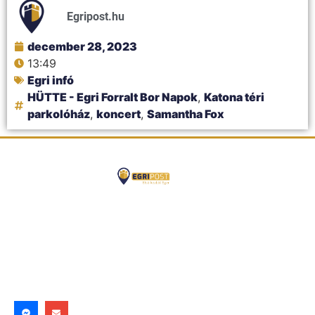
Egripost.hu
december 28, 2023
13:49
Egri infó
HÜTTE - Egri Forralt Bor Napok
,
Katona téri
parkolóház
,
koncert
,
Samantha Fox