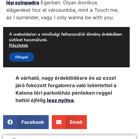
A várható, nagy érdeklődésre és az ezzel
járó fokozott forgalomra való tekintettel a
Katona téri parkolóház pénteken reggel
hattól éjfélig
lesz nyitva
.
Facebook
Email