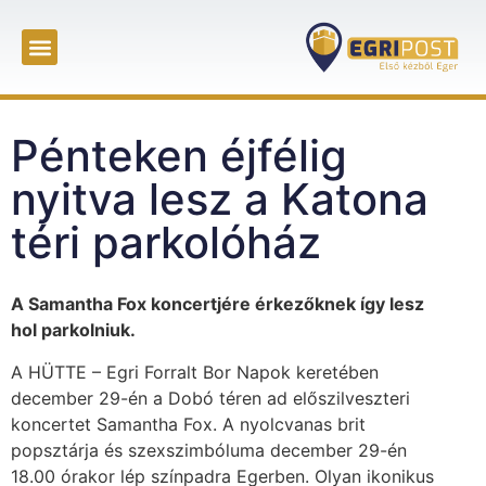
Pénteken éjfélig
nyitva lesz a Katona
téri parkolóház
A Samantha Fox koncertjére érkezőknek így lesz
hol parkolniuk.
A HÜTTE – Egri Forralt Bor Napok keretében
december 29-én a Dobó téren ad előszilveszteri
koncertet Samantha Fox. A nyolcvanas brit
popsztárja és szexszimbóluma december 29-én
18.00 órakor lép színpadra Egerben. Olyan ikonikus