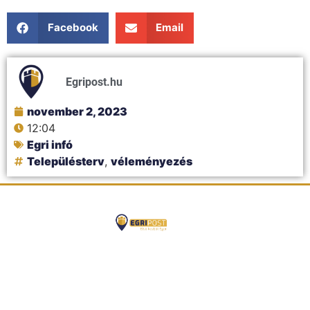
Facebook
Email
Egripost.hu
november 2, 2023
12:04
Egri infó
Településterv
,
véleményezés