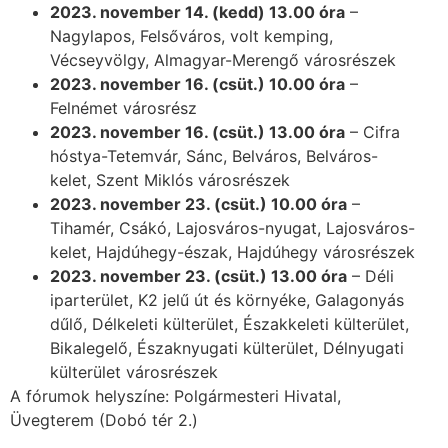
2023. november 14. (kedd) 13.00 óra
–
Nagylapos, Felsőváros, volt kemping,
Vécseyvölgy, Almagyar-Merengő városrészek
2023. november 16. (csüt.) 10.00 óra
–
Felnémet városrész
2023. november 16. (csüt.) 13.00 óra
– Cifra
hóstya-Tetemvár, Sánc, Belváros, Belváros-
kelet, Szent Miklós városrészek
2023. november 23. (csüt.) 10.00 óra
–
Tihamér, Csákó, Lajosváros-nyugat, Lajosváros-
kelet, Hajdúhegy-észak, Hajdúhegy városrészek
2023. november 23. (csüt.) 13.00 óra
– Déli
iparterület, K2 jelű út és környéke, Galagonyás
dűlő, Délkeleti külterület, Északkeleti külterület,
Bikalegelő, Északnyugati külterület, Délnyugati
külterület városrészek
A fórumok helyszíne: Polgármesteri Hivatal,
Üvegterem (Dobó tér 2.)