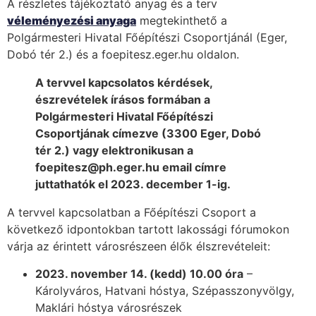
A részletes tájékoztató anyag és a terv
véleményezési anyaga
megtekinthető a
Polgármesteri Hivatal Főépítészi Csoportjánál (Eger,
Dobó tér 2.) és a foepitesz.eger.hu oldalon.
A tervvel kapcsolatos kérdések,
észrevételek írásos formában a
Polgármesteri Hivatal Főépítészi
Csoportjának címezve (3300 Eger, Dobó
tér 2.) vagy elektronikusan a
foepitesz@ph.eger.hu email címre
juttathatók el 2023. december 1-ig.
A tervvel kapcsolatban a Főépítészi Csoport a
következő idpontokban tartott lakossági fórumokon
várja az érintett városrészeen élők élszrevételeit:
2023. november 14. (kedd) 10.00 óra
–
Károlyváros, Hatvani hóstya, Szépasszonyvölgy,
Maklári hóstya városrészek