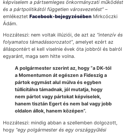
képviselem a pártsemleges önkormányzati működést
és a pártpolitikától független városvezetést”
–
emlékeztet
Facebook-bejegyzésében
Mirkcóczki
Ádám.
Hozzáteszi: nem voltak illúziói, de azt az
“intenzív és
folyamatos támadássorozatot”
, amelyet ezért az
álláspontért el kell viselnie évek óta jobbról és balról
egyaránt, maga sem hitte volna.
A polgármester szerint az, hogy “a DK-tól
a Momentumon át egészen a Fideszig a
pártok egymást alul múlva és egyben
túllicitálva támadnak, jól mutatja, hogy
nem pártot vagy pártokat képviselek,
hanem tisztán Egert és nem bal vagy jobb
oldalon állok, hanem középen”.
Hozzáteszi: mindig abban a szellemben dolgozott,
hogy
“egy polgármester és egy országgyűlési