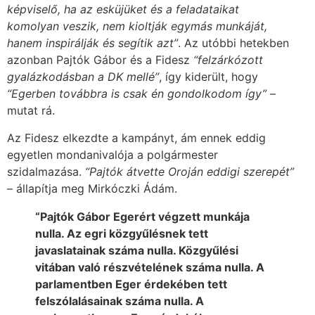
képviselő, ha az esküjüket és a feladataikat
komolyan veszik, nem kioltják egymás munkáját,
hanem inspirálják és segítik azt”
. Az utóbbi hetekben
azonban Pajtók Gábor és a Fidesz
“felzárkózott
gyalázkodásban a DK mellé”
, így kiderült, hogy
“Egerben továbbra is csak én gondolkodom így”
–
mutat rá.
Az Fidesz elkezdte a kampányt, ám ennek eddig
egyetlen mondanivalója a polgármester
szidalmazása.
“Pajtók átvette Oroján eddigi szerepét”
– állapítja meg Mirkóczki Ádám.
“Pajtók Gábor Egerért végzett munkája
nulla. Az egri közgyűlésnek tett
javaslatainak száma nulla. Közgyűlési
vitában való részvételének száma nulla. A
parlamentben Eger érdekében tett
felszólalásainak száma nulla. A