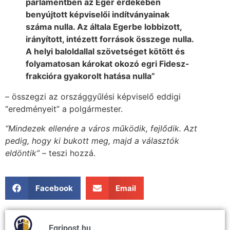
parlamentben az Eger érdekében
benyújtott képviselői indítványainak
száma nulla. Az általa Egerbe lobbizott,
irányított, intézett források összege nulla.
A helyi baloldallal szövetséget kötött és
folyamatosan károkat okozó egri Fidesz-
frakcióra gyakorolt hatása nulla”
– összegzi az országgyűlési képviselő eddigi
“eredményeit” a polgármester.
“Mindezek ellenére a város működik, fejlődik. Azt
pedig, hogy ki bukott meg, majd a választók
eldöntik”
– teszi hozzá.
Facebook
Email
Egripost.hu