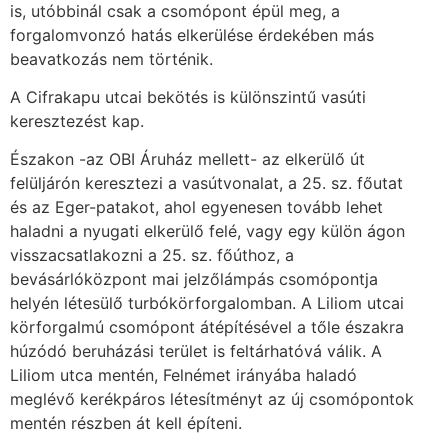
is, utóbbinál csak a csomópont épül meg, a
forgalomvonzó hatás elkerülése érdekében más
beavatkozás nem történik.
A Cifrakapu utcai bekötés is különszintű vasúti
keresztezést kap.
Északon -az OBI Áruház mellett- az elkerülő út
felüljárón keresztezi a vasútvonalat, a 25. sz. főutat
és az Eger-patakot, ahol egyenesen tovább lehet
haladni a nyugati elkerülő felé, vagy egy külön ágon
visszacsatlakozni a 25. sz. főúthoz, a
bevásárlóközpont mai jelzőlámpás csomópontja
helyén létesülő turbókörforgalomban. A Liliom utcai
körforgalmú csomópont átépítésével a tőle északra
húzódó beruházási terület is feltárhatóvá válik. A
Liliom utca mentén, Felnémet irányába haladó
meglévő kerékpáros létesítményt az új csomópontok
mentén részben át kell építeni.