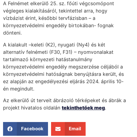
A Felnémet elkerülő 25. sz. főúti végcsomópont
végleges kialakításáról, tekintettel arra, hogy
vízbázist érint, későbbi tervfázisban – a
környezetvédelmi engedély birtokában- fognak
dönteni.
A kialakult –keleti (K2), nyugati (Ny4) és két
alternatív felnémeti (F30, F31) – nyomvonalakat
tartalmazó környezeti hatástanulmány
környezetvédelmi engedély megszerzése céljából a
környezetvédelmi hatóságnak benyújtásra került, és
ez alapján az engedélyezési eljárás 2024. április 10-
én megindult.
Az elkerülő út terveit ábrázoló térképeket és ábrák a
projekt hivatalos oldalán
tekinthetőek meg
.
Facebook
Email