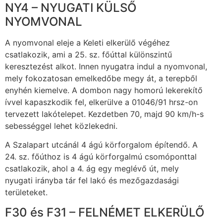
NY4 – NYUGATI KÜLSŐ
NYOMVONAL
A nyomvonal eleje a Keleti elkerülő végéhez
csatlakozik, ami a 25. sz. főúttal különszintű
keresztezést alkot. Innen nyugatra indul a nyomvonal,
mely fokozatosan emelkedőbe megy át, a terepből
enyhén kiemelve. A dombon nagy homorú lekerekítő
ívvel kapaszkodik fel, elkerülve a 01046/91 hrsz-on
tervezett lakótelepet. Kezdetben 70, majd 90 km/h-s
sebességgel lehet közlekedni.
A Szalapart utcánál 4 ágú körforgalom építendő. A
24. sz. főúthoz is 4 ágú körforgalmú csomóponttal
csatlakozik, ahol a 4. ág egy meglévő út, mely
nyugati irányba tár fel lakó és mezőgazdasági
területeket.
F30 és F31 – FELNÉMET ELKERÜLŐ