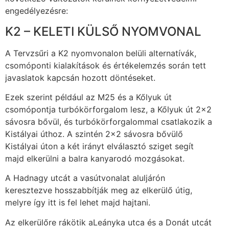
engedélyezésre:
K2 – KELETI KÜLSŐ NYOMVONAL
A Tervzsűri a K2 nyomvonalon belüli alternatívák,
csomóponti kialakítások és értékelemzés során tett
javaslatok kapcsán hozott döntéseket.
Ezek szerint például az M25 és a Kőlyuk út
csomópontja turbókörforgalom lesz, a Kőlyuk út 2×2
sávosra bővül, és turbókörforgalommal csatlakozik a
Kistályai úthoz. A szintén 2×2 sávosra bővülő
Kistályai úton a két irányt elválasztó sziget segít
majd elkerülni a balra kanyarodó mozgásokat.
A Hadnagy utcát a vasútvonalat aluljárón
keresztezve hosszabbítják meg az elkerülő útig,
melyre így itt is fel lehet majd hajtani.
Az elkerülőre rákötik aLeányka utca és a Donát utcát