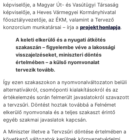
képviselője, a Magyar Út- és Vasútügyi Társaság
képviselője, a Heves Vármegyei Kormányhivatal
főosztályvezetője, az ÉKM, valamint a Tervező
konzorcium munkatársai – írja a
projekt honlapja
.
A keleti elkerülő és a nyugati átkötés
szakaszán – figyelembe véve a lakossági
visszajelzéseket, miniszteri döntés
értelmében – a külső nyomvonalat
tervezik tovább.
Így ezen szakaszokon a nyomvonalváltozaton belüli
alternatívákról, csomóponti kialakításokról és az
értékelemzés során felmerült javaslatokról szavazott
a tervzsűri. Döntést hoztak továbbá a Felnémet
elkerülő nyomvonala és a teljes szakaszt érintő
egyéb szakmai javaslatok kapcsán.
A Miniszter illetve a Tervzsűri döntése értelmében a
következő változatok kerülnek környezetvédelmi