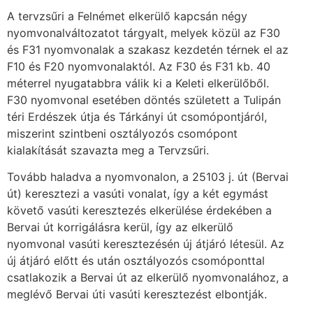
A tervzsűri a Felnémet elkerülő kapcsán négy
nyomvonalváltozatot tárgyalt, melyek közül az F30
és F31 nyomvonalak a szakasz kezdetén térnek el az
F10 és F20 nyomvonalaktól. Az F30 és F31 kb. 40
méterrel nyugatabbra válik ki a Keleti elkerülőből.
F30 nyomvonal esetében döntés született a Tulipán
téri Erdészek útja és Tárkányi út csomópontjáról,
miszerint szintbeni osztályozós csomópont
kialakítását szavazta meg a Tervzsűri.
Tovább haladva a nyomvonalon, a 25103 j. út (Bervai
út) keresztezi a vasúti vonalat, így a két egymást
követő vasúti keresztezés elkerülése érdekében a
Bervai út korrigálásra kerül, így az elkerülő
nyomvonal vasúti keresztezésén új átjáró létesül. Az
új átjáró előtt és után osztályozós csomóponttal
csatlakozik a Bervai út az elkerülő nyomvonalához, a
meglévő Bervai úti vasúti keresztezést elbontják.