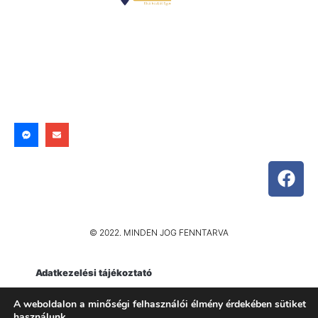
© 2022. MINDEN JOG FENNTARVA
Adatkezelési tájékoztató
Impresszum
A weboldalon a minőségi felhasználói élmény érdekében sütiket
használunk.