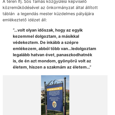
A téren Ifj. Sós Tamás közgyűlési képviselő
közreműködésével az önkormányzat által állított
táblán a legendás mester küzdelmes pályájára
emlékeztető idézet áll:
“…volt olyan időszak, hogy az egyik
kezemmel dolgoztam, a másikkal
védekeztem. De inkább a szépre
emlékezem, abból több van…ledolgoztam
legalább hatvan évet, panaszkodhatnék
is, de én azt mondom, gyönyörű volt az
életem, hiszen a szakmám az életem…”