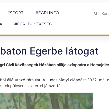
#SPORT
#EGRI INFO
A
#EGRI BÜSZKESÉG
baton Egerbe látogat
ri Civil Közösségek Házában állítja színpadra a Hamajdle
ból álló utazó társulat. A Lúdas Matyi előadást 2022. máju
elepülésen is sikerrel játszották.