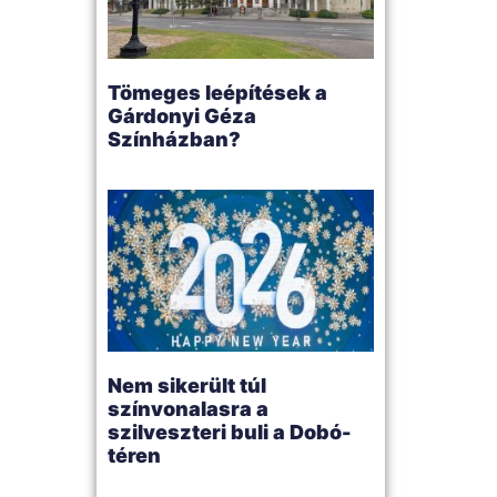
Tömeges leépítések a
Gárdonyi Géza
Színházban?
Nem sikerült túl
színvonalasra a
szilveszteri buli a Dobó-
téren