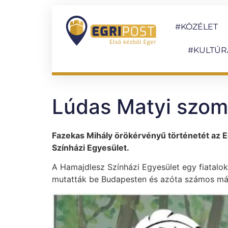
#KÖZÉLET
#KULTÚR
Lúdas Matyi szom
Fazekas Mihály örökérvényű történetét az Eg
Színházi Egyesület.
A Hamajdlesz Színházi Egyesület egy fiatalok
mutatták be Budapesten és azóta számos más t