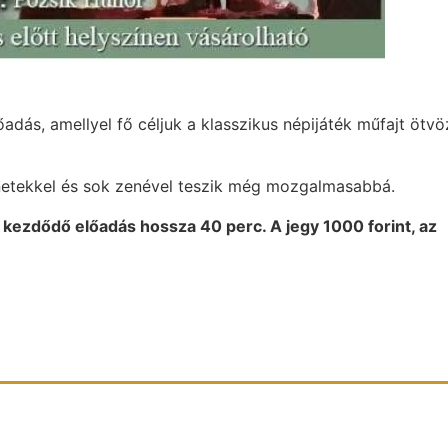
ás, amellyel fő céljuk a klasszikus népijáték műfajt ötvö
enetekkel és sok zenével teszik még mozgalmasabbá.
 kezdődő előadás hossza 40 perc. A jegy 1000 forint, az