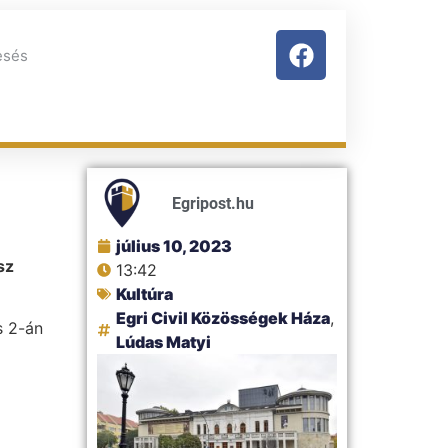
Egripost.hu
július 10, 2023
sz
13:42
Kultúra
Egri Civil Közösségek Háza
,
s 2-án
Lúdas Matyi