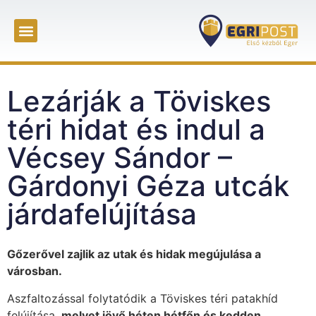
Lezárják a Töviskes
téri hidat és indul a
Vécsey Sándor –
Gárdonyi Géza utcák
járdafelújítása
Gőzerővel zajlik az utak és hidak megújulása a
városban.
Aszfaltozással folytatódik a Töviskes téri patakhíd
felújítása,
melyet jövő héten hétfőn és kedden