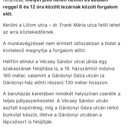
reggel 8 és 12 óra között lezárnak közúti forgalom
elől.
Kerülni a Liliom utca – dr. Frank Mária utca felől lehet
az arra közlekedőknek.
A munkavégzéssel nem érintett időszakban a hidat a
kivitelező megnyitja a forgalom előtt.
Hétfőn elindul a Vécsey Sándor utcai járda egy
szakaszának felújítása is, a 19. házszámtól indulva
160 méter, valamint a Gárdonyi Géza utcán (a
Gárdonyi-ház előtti részen) 130 méter hosszon.
A beruházás keretében mindkét helyszínen cserélik a
teljes pályaszerkezetet. A Vécsey Sándor utcán
aszfalt kopóréteg, míg a Gárdonyi Géza utcán térkő
burkolat készül, illetve a Gárdonyi utcában a
lépcsősort is felújítják.