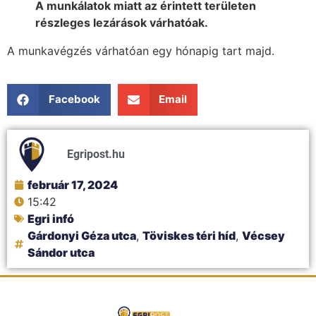
A munkálatok miatt az érintett területen
részleges lezárások várhatóak.
A munkavégzés várhatóan egy hónapig tart majd.
Facebook
Email
Egripost.hu
február 17, 2024
15:42
Egri infó
Gárdonyi Géza utca
,
Töviskes téri híd
,
Vécsey
Sándor utca