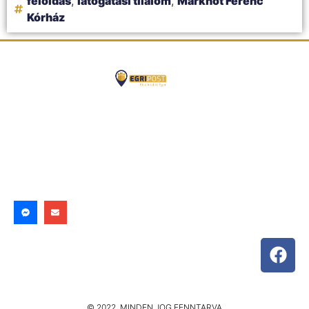
feloldás
,
látogatási tilalom
,
Markhot Ferenc
Kórház
© 2022. MINDEN JOG FENNTARVA