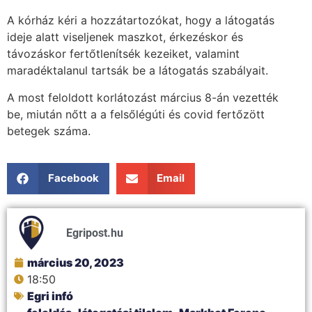
A kórház kéri a hozzátartozókat, hogy a látogatás
ideje alatt viseljenek maszkot, érkezéskor és
távozáskor fertőtlenítsék kezeiket, valamint
maradéktalanul tartsák be a látogatás szabályait.
A most feloldott korlátozást március 8-án vezették
be, miután nőtt a a felsőlégúti és covid fertőzött
betegek száma.
Facebook
Email
Egripost.hu
március 20, 2023
18:50
Egri infó