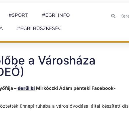
#SPORT
#EGRI INFO
A
#EGRI BÜSZKESÉG
plőbe a Városháza
IDEÓ)
yőfája –
derül ki
Mirkóczki Ádám pénteki Facebook-
töztették ünnepi ruhába a város óvodásai által készített dís