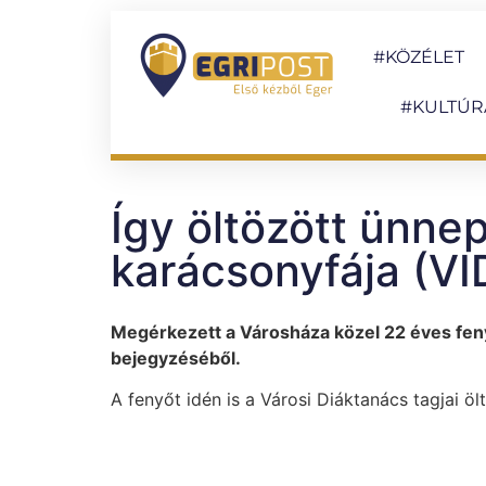
#KÖZÉLET
#KULTÚR
Így öltözött ünne
karácsonyfája (V
Megérkezett a Városháza közel 22 éves fen
bejegyzéséből.
A fenyőt idén is a Városi Diáktanács tagjai öl