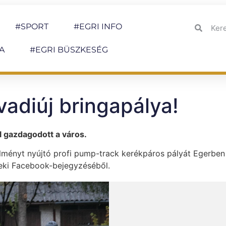
#SPORT
#EGRI INFO
A
#EGRI BÜSZKESÉG
vadiúj bringapálya!
l gazdagodott a város.
lményt nyújtó profi pump-track kerékpáros pályát Egerben
ki Facebook-bejegyzéséből.