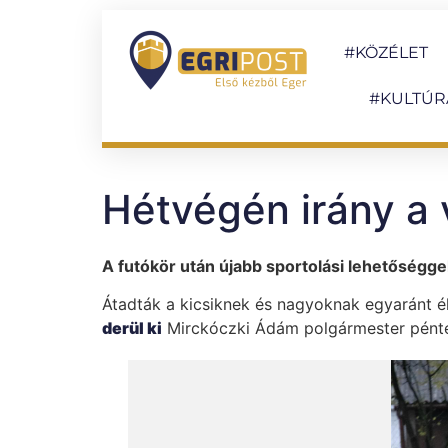
#KÖZÉLET
#KULTÚR
Hétvégén irány a 
A futókör után újabb sportolási lehetőségge
Átadták a kicsiknek és nagyoknak egyaránt é
derül ki
Mirckóczki Ádám polgármester pénte