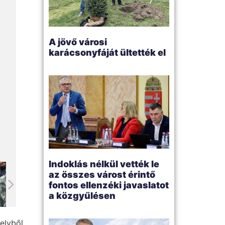
A jövő városi
karácsonyfáját ültették el
Indoklás nélkül vették le
az összes várost érintő
fontos ellenzéki javaslatot
a közgyűlésen
elyből