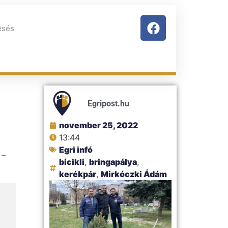
Egripost.hu
november 25, 2022
13:44
Egri infó
 –
bicikli
,
bringapálya
,
kerékpár
,
Mirkóczki Ádám