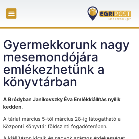
Gyermekkorunk nagy
mesemondójára
emlékezhetünk a
könyvtárban
A Bródyban Janikovszky Éva Emlékkiállítás nyílik
kedden.
A tárlat március 5-től március 28-ig látogatható a
Központi Könyvtár földszinti fogadóterében.
A kiállításon kicsik és nagyok számos érdekességet