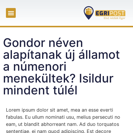
Gondor néven
alapítanak új államot
a númenori
menekültek? Isildur
mindent túlél
Lorem ipsum dolor sit amet, mea an esse everti
fabulas. Eu ullum nominati usu, melius persecuti no
eam, ut blandit abhorreant nam. Ad duo torquatos
sententiae, ei nam quod adipiscing. Est decore