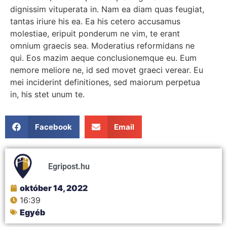
dignissim vituperata in. Nam ea diam quas feugiat,
tantas iriure his ea. Ea his cetero accusamus
molestiae, eripuit ponderum ne vim, te erant
omnium graecis sea. Moderatius reformidans ne
qui. Eos mazim aeque conclusionemque eu. Eum
nemore meliore ne, id sed movet graeci verear. Eu
mei inciderint definitiones, sed maiorum perpetua
in, his stet unum te.
Facebook
Email
Egripost.hu
október 14, 2022
16:39
Egyéb