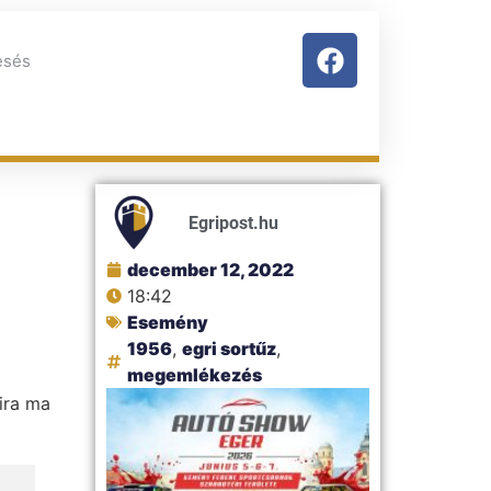
Egripost.hu
december 12, 2022
18:42
Esemény
1956
,
egri sortűz
,
megemlékezés
ira ma