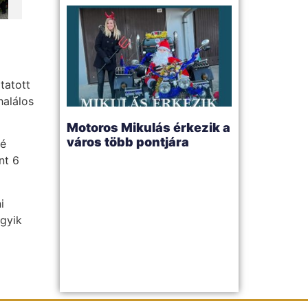
tatott
halálos
Motoros Mikulás érkezik a
város több pontjára
zé
nt 6
i
egyik