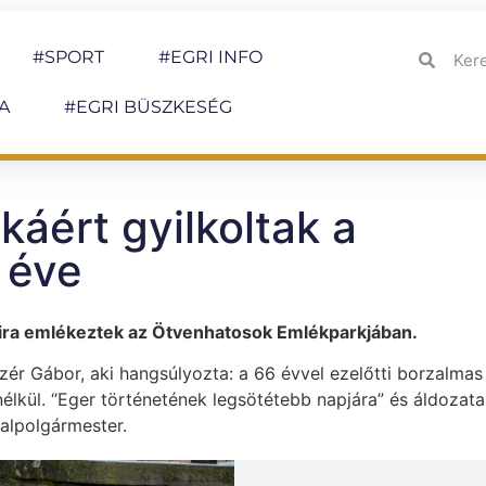
#SPORT
#EGRI INFO
A
#EGRI BÜSZKESÉG
káért gyilkoltak a
 éve
aira emlékeztek az Ötvenhatosok Emlékparkjában.
r Gábor, aki hangsúlyozta: a 66 évvel ezelőtti borzalmas
lkül. “Eger történetének legsötétebb napjára” és áldozata
alpolgármester.