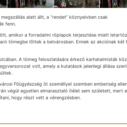
megszállás alatt állt, a “rendet” köznyelvben csak
ák fenn.
, amikor a forradalmi röplapok terjesztése miatt letartóz
ró tömegbe lőttek a belvárosban. Ennek az akciónak két 
 utcában. A tömeg feloszlatására érkező karhatalmisták kö
gyversorozat volt, amely a kutatások jelenlegi állása szeri
ültek.
városi Főügyészség öt személlyel szemben emberiség ellen
rán végül egyetlen elmarasztaló ítélet sem született, mert 
ítani, hogy részt vett a vérengzésben.