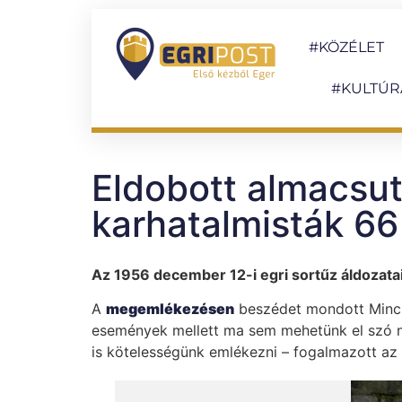
#KÖZÉLET
#KULTÚR
Eldobott almacsut
karhatalmisták 66
Az 1956 december 12-i egri sortűz áldozat
A
megemlékezésen
beszédet mondott Minczé
események mellett ma sem mehetünk el szó né
is kötelességünk emlékezni – fogalmazott az 