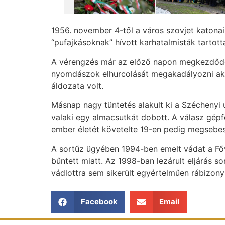
1956. november 4-től a város szovjet katonai 
“pufajkásoknak” hívott karhatalmisták tartott
A vérengzés már az előző napon megkezdődött
nyomdászok elhurcolását megakadályozni aka
áldozata volt.
Másnap nagy tüntetés alakult ki a Széchenyi
valaki egy almacsutkát dobott. A válasz gépfe
ember életét követelte 19-en pedig megsebes
A sortűz ügyében 1994-ben emelt vádat a Fő
bűntett miatt. Az 1998-ban lezárult eljárás so
vádlottra sem sikerült egyértelműen rábizony
Facebook
Email