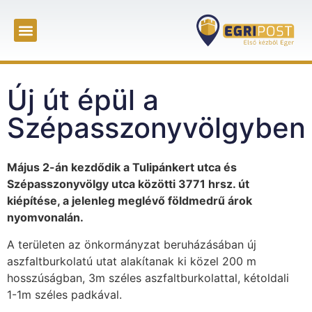
Új út épül a
Szépasszonyvölgyben
Május 2-án kezdődik a Tulipánkert utca és
Szépasszonyvölgy utca közötti 3771 hrsz. út
kiépítése, a jelenleg meglévő földmedrű árok
nyomvonalán.
A területen az önkormányzat beruházásában új
aszfaltburkolatú utat alakítanak ki közel 200 m
hosszúságban, 3m széles aszfaltburkolattal, kétoldali
1-1m széles padkával.