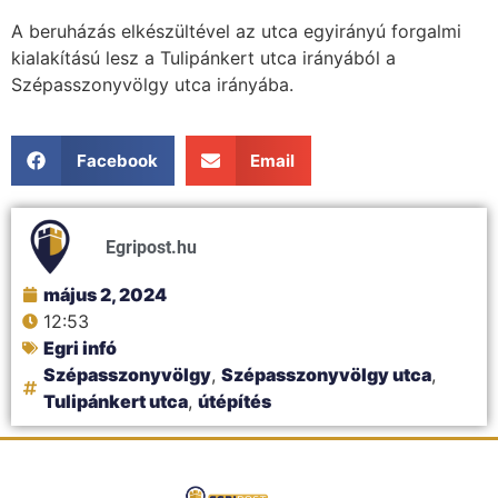
A beruházás elkészültével az utca egyirányú forgalmi
kialakítású lesz a Tulipánkert utca irányából a
Szépasszonyvölgy utca irányába.
Facebook
Email
Egripost.hu
május 2, 2024
12:53
Egri infó
Szépasszonyvölgy
,
Szépasszonyvölgy utca
,
Tulipánkert utca
,
útépítés