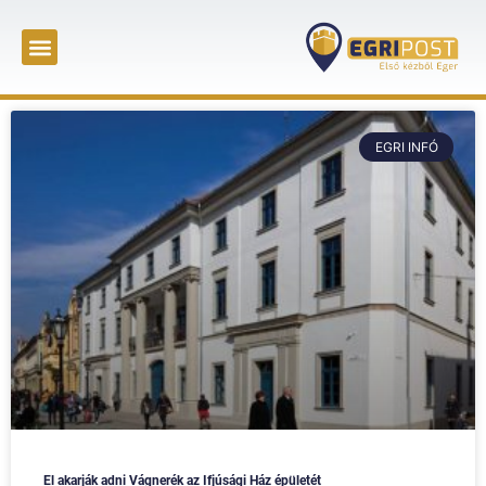
EGRI INFÓ
El akarják adni Vágnerék az Ifjúsági Ház épületét