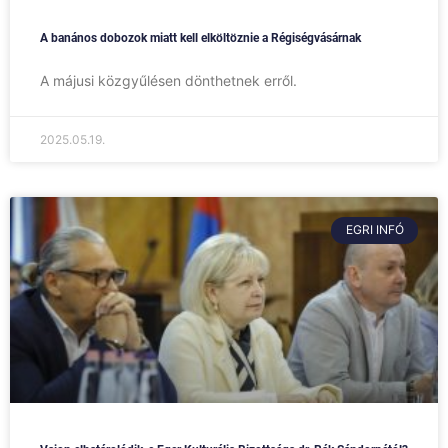
A banános dobozok miatt kell elköltöznie a Régiségvásárnak
A májusi közgyűlésen dönthetnek erről.
2025.05.19.
EGRI INFÓ