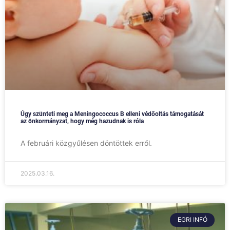
Úgy szünteti meg a Meningococcus B elleni védőoltás támogatását
az önkormányzat, hogy még hazudnak is róla
A februári közgyűlésen döntöttek erről.
2025.03.16.
EGRI INFÓ