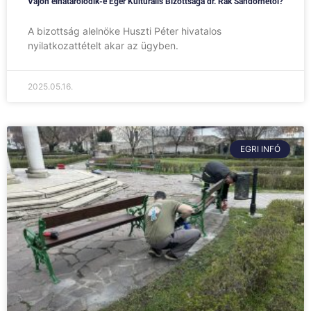
Vajon elhatárolódik-e Eger Kulturális Bizottsága dr. Rák Sándornétól?
A bizottság alelnöke Huszti Péter hivatalos
nyilatkozattételt akar az ügyben.
2025.05.16.
EGRI INFÓ