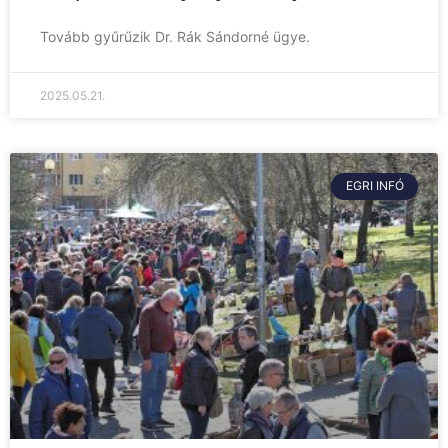
Tovább gyűrűzik Dr. Rák Sándorné ügye.
2025.05.21.
EGRI INFÓ