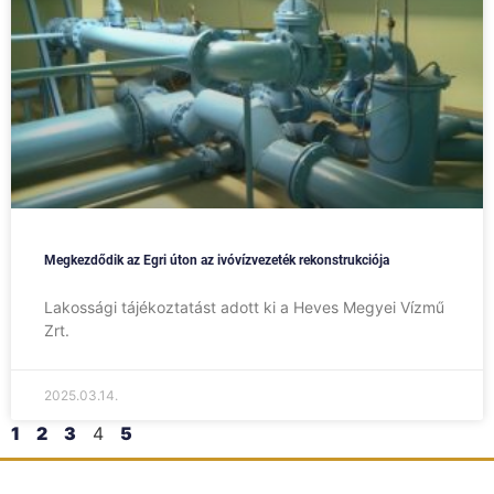
Megkezdődik az Egri úton az ivóvízvezeték rekonstrukciója
Lakossági tájékoztatást adott ki a Heves Megyei Vízmű
Zrt.
2025.03.14.
1
2
3
4
5