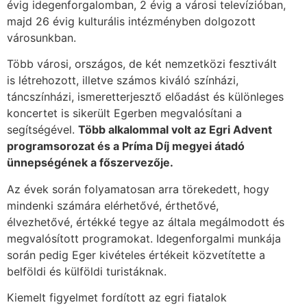
évig idegenforgalomban, 2 évig a városi televízióban,
majd 26 évig kulturális intézményben dolgozott
városunkban.
Több városi, országos, de két nemzetközi fesztivált
is létrehozott, illetve számos kiváló színházi,
táncszínházi, ismeretterjesztő előadást és különleges
koncertet is sikerült Egerben megvalósítani a
segítségével.
Több alkalommal volt az Egri Advent
programsorozat és a Príma Díj megyei átadó
ünnepségének a főszervezője.
Az évek során folyamatosan arra törekedett, hogy
mindenki számára elérhetővé, érthetővé,
élvezhetővé, értékké tegye az általa megálmodott és
megvalósított programokat. Idegenforgalmi munkája
során pedig Eger kivételes értékeit közvetítette a
belföldi és külföldi turistáknak.
Kiemelt figyelmet fordított az egri fiatalok