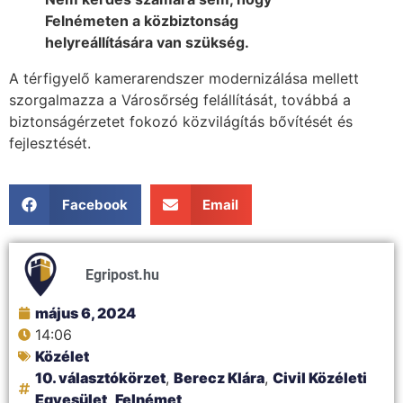
Felnémeten a közbiztonság
helyreállítására van szükség.
A térfigyelő kamerarendszer modernizálása mellett
szorgalmazza a Városőrség felállítását, továbbá a
biztonságérzetet fokozó közvilágítás bővítését és
fejlesztését.
Facebook
Email
Egripost.hu
május 6, 2024
14:06
Közélet
10. választókörzet
,
Berecz Klára
,
Civil Közéleti
Egyesület
,
Felnémet