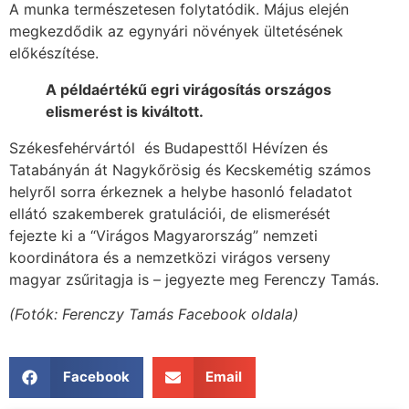
A munka természetesen folytatódik. Május elején
megkezdődik az egynyári növények ültetésének
előkészítése.
A példaértékű egri virágosítás országos
elismerést is kiváltott.
Székesfehérvártól és Budapesttől Hévízen és
Tatabányán át Nagykőrösig és Kecskemétig számos
helyről sorra érkeznek a helybe hasonló feladatot
ellátó szakemberek gratulációi, de elismerését
fejezte ki a “Virágos Magyarország” nemzeti
koordinátora és a nemzetközi virágos verseny
magyar zsűritagja is – jegyezte meg Ferenczy Tamás.
(Fotók: Ferenczy Tamás Facebook oldala)
Facebook
Email