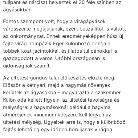
tulipánt és nárciszt helyeztek el 20 féle színben az
ágyásokban.
Fontos szempont volt, hogy a virágágyások
városszerte megújuljanak, ezért beszállítót is váltott
az önkormányzat. Ennek eredményeképpen húsz új
fajta virág pompázik Eger különböző pontjain:
többek közt jácintokkal, és illatos tulipánokkal is
gazdagodott a város. Utóbbi országosan is
újdonságnak számít.
Az ültetést gondos talaj előkészítés előzte meg.
Először a kétnyári, majd a hagymás növények
kerültek az ágyásokba – magyarázta a szakember.
Külön oda kellett figyelni az ültetési távolságra és
mélységre: a hagymásoknál például a hagyma
átmérőjének minumum kétszere kell legyen az
ültetési mélység. Ügyeltek arra is, hogy a különböző
fajták lehetőleg egy időben boruljanak virágba.