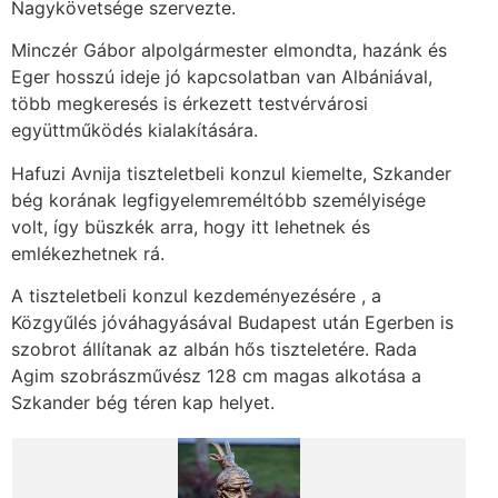
Nagykövetsége szervezte.
Minczér Gábor alpolgármester elmondta, hazánk és
Eger hosszú ideje jó kapcsolatban van Albániával,
több megkeresés is érkezett testvérvárosi
együttműködés kialakítására.
Hafuzi Avnija tiszteletbeli konzul kiemelte, Szkander
bég korának legfigyelemreméltóbb személyisége
volt, így büszkék arra, hogy itt lehetnek és
emlékezhetnek rá.
A tiszteletbeli konzul kezdeményezésére , a
Közgyűlés jóváhagyásával Budapest után Egerben is
szobrot állítanak az albán hős tiszteletére. Rada
Agim szobrászművész 128 cm magas alkotása a
Szkander bég téren kap helyet.