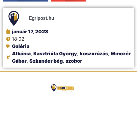
Egripost.hu
január 17, 2023
18:02
Galéria
Albánia
,
Kasztrióta György
,
koszorúzás
,
Minczér
Gábor
,
Szkander bég
,
szobor