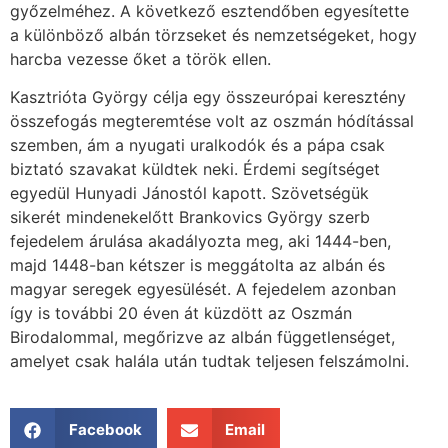
győzelméhez. A következő esztendőben egyesítette
a különböző albán törzseket és nemzetségeket, hogy
harcba vezesse őket a török ellen.
Kasztrióta György célja egy összeurópai keresztény
összefogás megteremtése volt az oszmán hódítással
szemben, ám a nyugati uralkodók és a pápa csak
biztató szavakat küldtek neki. Érdemi segítséget
egyedül Hunyadi Jánostól kapott. Szövetségük
sikerét mindenekelőtt Brankovics György szerb
fejedelem árulása akadályozta meg, aki 1444-ben,
majd 1448-ban kétszer is meggátolta az albán és
magyar seregek egyesülését. A fejedelem azonban
így is további 20 éven át küzdött az Oszmán
Birodalommal, megőrizve az albán függetlenséget,
amelyet csak halála után tudtak teljesen felszámolni.
Facebook
Email