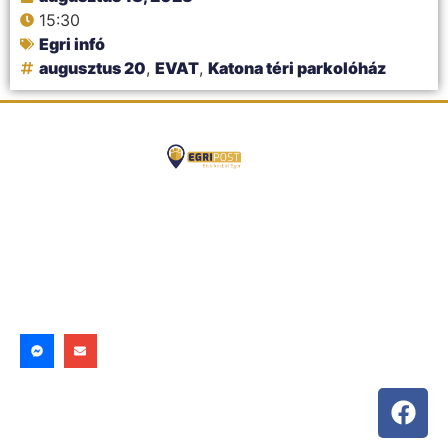
15:30
Egri infó
augusztus 20
,
EVAT
,
Katona téri parkolóház