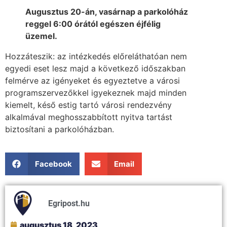
Augusztus 20-án, vasárnap a parkolóház
reggel 6:00 órától egészen éjfélig
üzemel.
Hozzáteszik: az intézkedés előreláthatóan nem
egyedi eset lesz majd a következő időszakban
felmérve az igényeket és egyeztetve a városi
programszervezőkkel igyekeznek majd minden
kiemelt, késő estig tartó városi rendezvény
alkalmával meghosszabbított nyitva tartást
biztosítani a parkolóházban.
Facebook
Email
Egripost.hu
augusztus 18, 2023