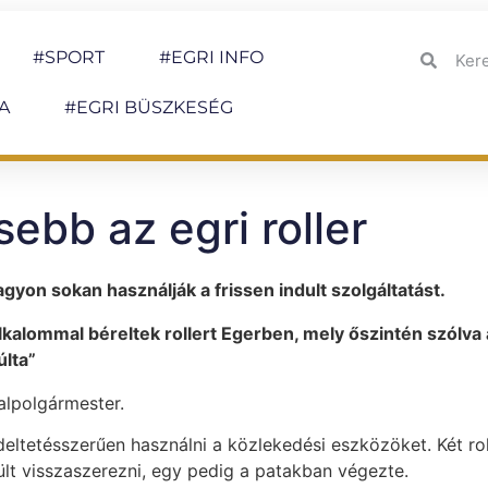
#SPORT
#EGRI INFO
A
#EGRI BÜSZKESÉG
sebb az egri roller
gyon sokan használják a frissen indult szolgáltatást.
kalommal béreltek rollert Egerben, mely őszintén szólva 
lta”
alpolgármester.
ltetésszerűen használni a közlekedési eszközöket. Két rol
ült visszaszerezni, egy pedig a patakban végezte.