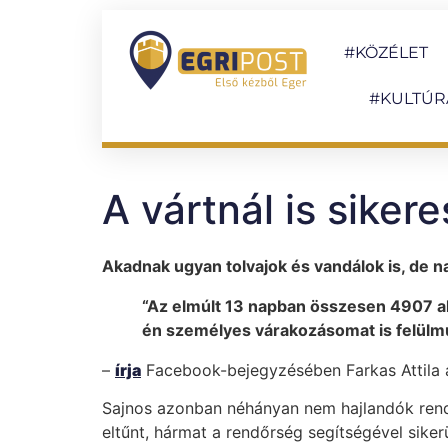
#KÖZÉLET
#KULTÚR
A vártnál is sikere
Akadnak ugyan tolvajok és vandálok is, de na
“Az elmúlt 13 napban összesen 4907 al
én személyes várakozásomat is felülmú
–
írja
Facebook-bejegyzésében Farkas Attila 
Sajnos azonban néhányan nem hajlandók rende
eltűnt, hármat a rendőrség segítségével siker