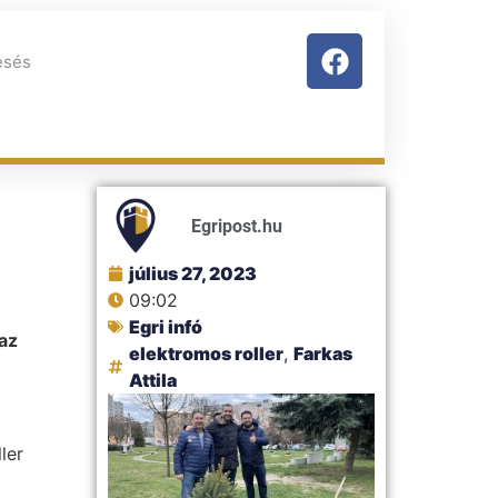
Egripost.hu
július 27, 2023
09:02
Egri infó
az
elektromos roller
,
Farkas
Attila
ler