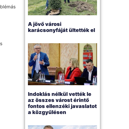
oblémás
A jövő városi
karácsonyfáját ültették el
s
Indoklás nélkül vették le
az összes várost érintő
fontos ellenzéki javaslatot
a közgyűlésen