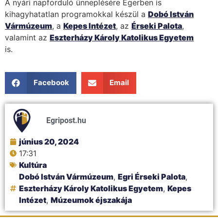
A nyári napforduló ünneplésére Egerben is
kihagyhatatlan programokkal készül a
Dobó István
Vármúzeum
, a
Kepes Intézet
, az
Érseki Palota
,
valamint az
Eszterházy Károly Katolikus Egyetem
is.
Facebook
Email
Egripost.hu
június 20, 2024
17:31
Kultúra
Dobó István Vármúzeum
,
Egri Érseki Palota
,
Eszterházy Károly Katolikus Egyetem
,
Kepes
Intézet
,
Múzeumok éjszakája