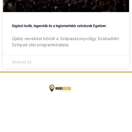
Gigászi bulik, legendák és a legismertebb színészek Egerben
Újabb nevekkel bővült a Szépasszonyvölgy Szabadtéri
Színpad idei programkínálata.
2024.03.24.